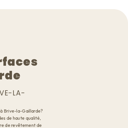
rfaces
arde
VE-LA-
à Brive-la-Gaillarde?
ides de haute qualité,
ière de revêtement de