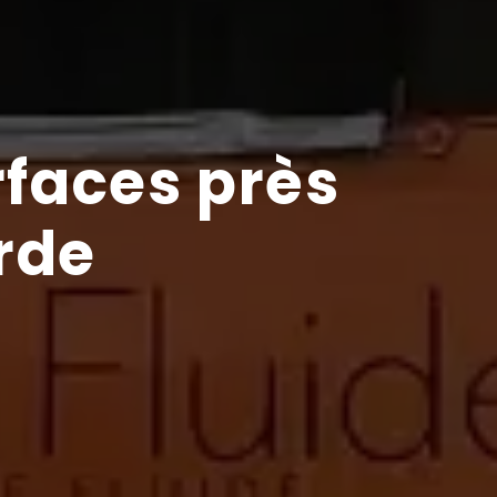
rfaces près
rde