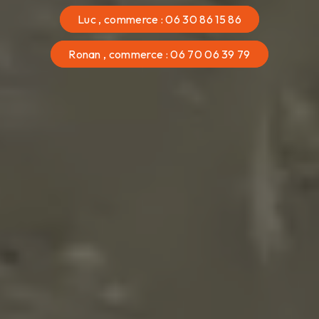
Luc , commerce : 06 30 86 15 86
Ronan , commerce : 06 70 06 39 79