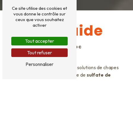
Ce site utilise des cookies et
vous donne le contrôle sur
ceux que vous souhaitez
Appli Fluide
activer
Tout accepter
Chape liquide à Sadroc
Tout refuser
Personnaliser
APPLI-FLUIDE vous offre des solutions de chapes
innovantes, avec un liant à base de
sulfate de
calcium
de très haute qualité. Nous proposons
également des
chapes liquides à base de
ciment
, adaptées à vos besoins spécifiques.
Toutes nos chapes sont certifiées QB46 et